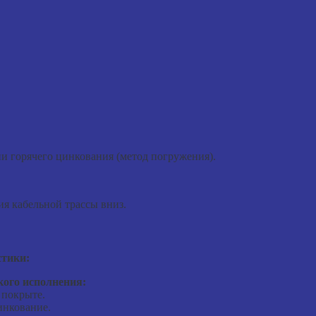
и горячего цинкования (метод погружения).
я кабельной трассы вниз.
стики:
ого исполнения:
 покрыте.
инкование.