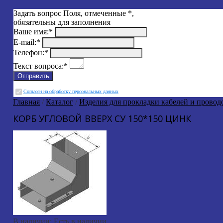
Задать вопрос
Поля, отмеченные
*
,
обязательны для заполнения
Ваше имя:
*
E-mail:
*
Телефон:
*
Текст вопроса:
*
Cогласен на обработку персональных данных
Главная
/
Каталог
/
Изделия для прокладки кабелей и провод
КОРБ УГЛОВОЙ ВВЕРХ СУ 150*150 ЦИНК
В наличии:
Есть в наличии