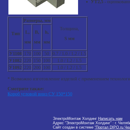
УТ2,5
-
оцинкованн
Размеры, мм
Толщина,
L,
B,
h,
Тип
S мм
мм
мм
мм
У1108
170
100
50
0.7 / 1.0 / 1.2 / 1.5
У1082
220
150
100
1.0 / 1.2 / 1.5
У1092
220
200
100
1.0 / 1.2 / 1.5
* Возможно изготовление изделий с применением технологи
Смотрите также:
Короб угловой вниз СУ 150*150
ЭлектроМонтаж Холдинг
Написать нам
Адрес “ЭлектроМонтаж Холдинг” :
г. Челяб
Сайт создан в системе
“Портал DIPO.ru Че