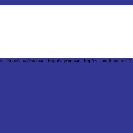
ов
/
Короба кабельные
/
Короба угловые
/
Корб угловой вверх СУ