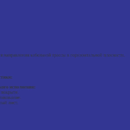
я направления кабельной трассы в горизонтальной плоскости.
стики:
ого исполнения:
 покрыте.
инкование.
ый лист.