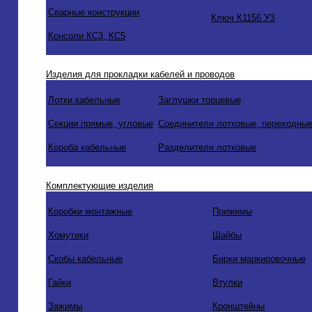
Сварные конструкции
Ключ К1156 УЗ
Консоли КС3, КС5
Изделия для прокладки кабелей и проводов
Лотки кабельные
Заглушки торцевые
Секции прямые, угловые
Соединители лотковые, переходные
Короба кабельные
Разделители лотковые
Комплектующие изделия
Коробки монтажные
Прижимы
Хомутики
Шайбы
Скобы кабельные
Бирки маркировочные
Гайки
Втулки
Зажимы
Кронштейны