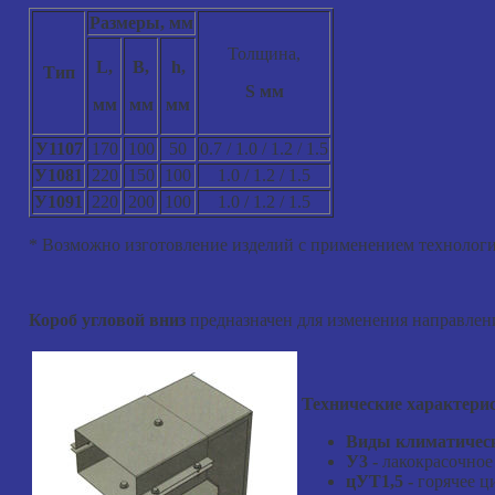
Размеры, мм
Толщина,
L,
B,
h,
Тип
S мм
мм
мм
мм
У1107
170
100
50
0.7 / 1.0 / 1.2 / 1.5
У1081
220
150
100
1.0 / 1.2 / 1.5
У1091
220
200
100
1.0 / 1.2 / 1.5
* Возможно изготовление изделий с применением технологи
Короб угловой вниз
предназначен для изменения направлени
Технические характери
Виды климатическ
У3
-
лакокрасочное
цУТ1,5
-
горячее ц