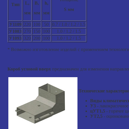
L,
B,
h,
Тип
S мм
мм
мм
мм
У1109
220
100
50
0.7 / 1.0 / 1.2 / 1.5
У1083
270
150
100
1.0 / 1.2 / 1.5
У1093
320
200
100
1.0 / 1.2 / 1.5
* Возможно изготовление изделий с применением технологи
Короб угловой вверх
предназначен для изменения направле
Технические характери
Виды климатическ
У3
-
лакокрасочное
цУТ1,5
-
горячее ц
УТ2,5
-
оцинкованн