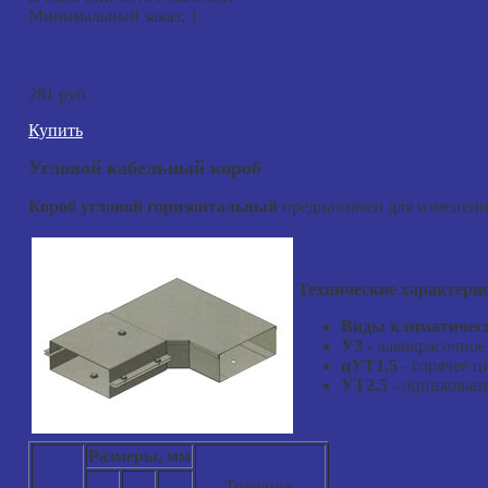
Минимальный заказ:
1
281 руб
Купить
Угловой кабельный короб
Короб угловой горизонтальный
предназначен для изменени
Технические характери
Виды климатическ
У3
-
лакокрасочное
цУТ1,5
-
горячее ц
УТ2,5
-
оцинкованн
Размеры, мм
Толщина,