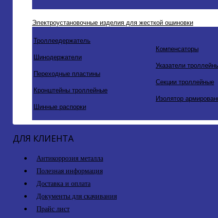
Электроустановочные изделия для жесткой ошиновки
Троллеедержатель
Компенсаторы
Шинодержатели
Указатели троллейн
Переходные пластины
Секции троллейные
Кронштейны троллейные
Изолятор армирован
Шинные распорки
ДЛЯ КЛИЕНТА
Антикоррозия металла
Полезная информация
Доставка и оплата
Документы для скачивания
Прайс лист