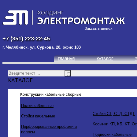
Заказать звонок
+7 (351) 223-22-45
г. Челябинск, ул. Суркова, 28, офис 103
ГЛАВНАЯ
КАТАЛОГ
КАТАЛОГ
Конструкции кабельные сборные
Полки кабельные
Стойки СТ, СТД, СТДТ
Стойки кабельные
Косынки КП, КБ, КТ, О
Перфорированные профили и
полосы
Подвески кабельные