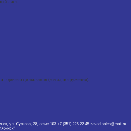
ый лист.
и горячего цинкования (метод погружения).
инск, ул. Суркова, 28, офис 103
+7 (351) 223-22-45
zavod-sales@mail.ru
лябинск”