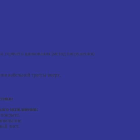
и горячего цинкования (метод погружения).
ния кабельной трассы вверх.
стики:
ого исполнения:
 покрыте.
инкование.
ый лист.