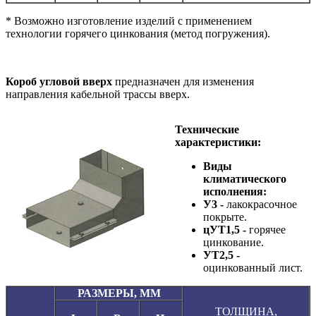
* Возможно изготовление изделий с применением
технологии горячего цинкования (метод погружения).
Короб угловой вверх
предназначен для изменения
направления кабельной трассы вверх.
Технические
характеристики:
Виды
климатического
исполнения:
У3
-
лакокрасочное
покрыте.
цУТ1,5
-
горячее
цинкование.
УТ2,5
-
оцинкованный лист.
РАЗМЕРЫ, ММ
ТОЛЩИНА,