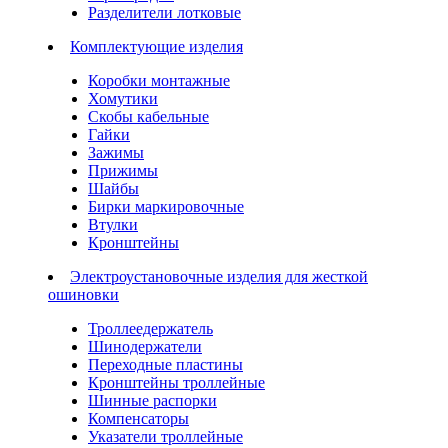
Разделители лотковые
Комплектующие изделия
Коробки монтажные
Хомутики
Скобы кабельные
Гайки
Зажимы
Прижимы
Шайбы
Бирки маркировочные
Втулки
Кронштейны
Электроустановочные изделия для жесткой
ошиновки
Троллеедержатель
Шинодержатели
Переходные пластины
Кронштейны троллейные
Шинные распорки
Компенсаторы
Указатели троллейные