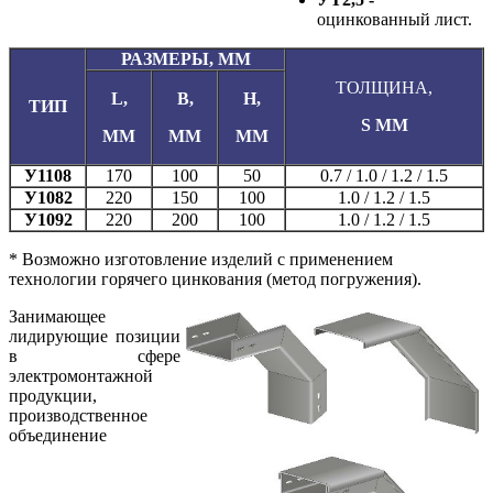
оцинкованный лист.
РАЗМЕРЫ, ММ
ТОЛЩИНА,
L,
B,
H,
ТИП
S ММ
ММ
ММ
ММ
У1108
170
100
50
0.7 / 1.0 / 1.2 / 1.5
У1082
220
150
100
1.0 / 1.2 / 1.5
У1092
220
200
100
1.0 / 1.2 / 1.5
* Возможно изготовление изделий с применением
технологии горячего цинкования (метод погружения).
Занимающее
лидирующие позиции
в сфере
электромонтажной
продукции,
производственное
объединение