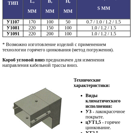
L,
B,
H,
ТИП
S ММ
ММ
ММ
ММ
У1107
170
100
50
0.7 / 1.0 / 1.2 / 1.5
У1081
220
150
100
1.0 / 1.2 / 1.5
У1091
220
200
100
1.0 / 1.2 / 1.5
* Возможно изготовление изделий с применением
технологии горячего цинкования (метод погружения).
Короб угловой вниз
предназначен для изменения
направления кабельной трассы вниз.
Технические
характеристики:
Виды
климатического
исполнения:
У3
-
лакокрасочное
покрыте.
цУТ1,5
-
горячее
цинкование.
УТ2,5
-