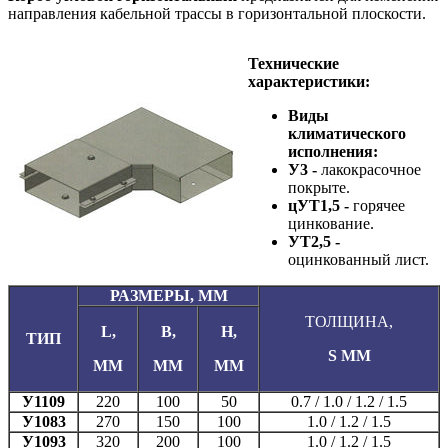
направления кабельной трассы в горизонтальной плоскости.
Технические
характеристики:
Виды
климатического
исполнения:
У3
-
лакокрасочное
покрыте.
цУТ1,5
-
горячее
цинкование.
УТ2,5
-
оцинкованный лист.
РАЗМЕРЫ, ММ
ТОЛЩИНА,
L,
B,
H,
ТИП
S ММ
ММ
ММ
ММ
У1109
220
100
50
0.7 / 1.0 / 1.2 / 1.5
У1083
270
150
100
1.0 / 1.2 / 1.5
У1093
320
200
100
1.0 / 1.2 / 1.5