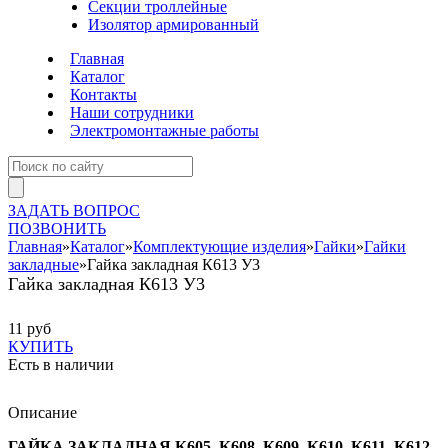
Секции троллейные
Изолятор армированный
Главная
Каталог
Контакты
Наши сотрудники
Электромонтажные работы
ЗАДАТЬ ВОПРОС
ПОЗВОНИТЬ
Главная
»
Каталог
»
Комплектующие изделия
»
Гайки
»
Гайки
закладные
»
Гайка закладная К613 У3
Гайка закладная К613 У3
11 руб
КУПИТЬ
Есть в наличии
Описание
ГАЙКА ЗАКЛАДНАЯ К605, К608, К609, К610, К611, К612,