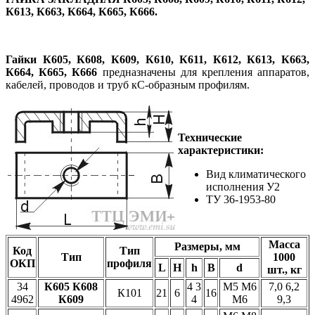
К613, К663, К664, К665, К666.
Гайки
К605, К608, К609, К610, К611, К612, К613, К663,
К664, К665, К666
предназначены для крепления аппаратов,
кабелей, проводов и труб кС-образным профилям.
Технические
характеристики:
Вид климатического
исполнения У2
ТУ 36-1953-80
Масса
Размеры, мм
Код
Тип
Тип
1000
ОКП
профиля
L
H
h
B
d
шт., кг
34
К605
К608
4 3
М5 М6
7,0 6,2
К101
21
6
16
4962
К609
4
М6
9,3