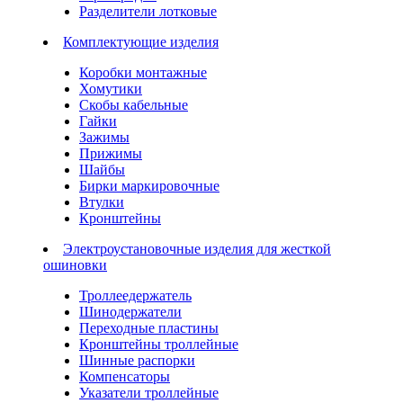
Разделители лотковые
Комплектующие изделия
Коробки монтажные
Хомутики
Скобы кабельные
Гайки
Зажимы
Прижимы
Шайбы
Бирки маркировочные
Втулки
Кронштейны
Электроустановочные изделия для жесткой
ошиновки
Троллеедержатель
Шинодержатели
Переходные пластины
Кронштейны троллейные
Шинные распорки
Компенсаторы
Указатели троллейные