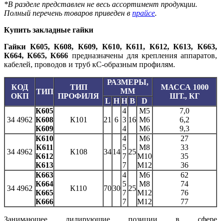
*В разделе представлен не весь ассортимент продукции.
Полный перечень товаров приведен в
прайсе
.
Купить закладные гайки
Гайки
К605, К608, К609, К610, К611, К612, К613, К663,
К664, К665, К666
предназначены для крепления аппаратов,
кабелей, проводов и труб кС-образным профилям.
РАЗМЕРЫ,
КОД
ТИП
МАССА 1000
ММ
ТИП
ОКП
ПРОФИЛЯ
ШТ., КГ
L
H
H
B
D
К605
4
М5
7,0
34 4962
К608
К101
21
6
3
16
М6
6,2
К609
4
М6
9,3
К610
4
М6
27
К611
5
М8
33
34 4962
К108
34
14
25
К612
7
М10
35
К613
7
М12
36
К663
4
М6
62
К664
5
М8
74
34 4962
К110
70
30
25
К665
7
М12
76
К666
7
М12
77
Занимающее лидирующие позиции в сфере