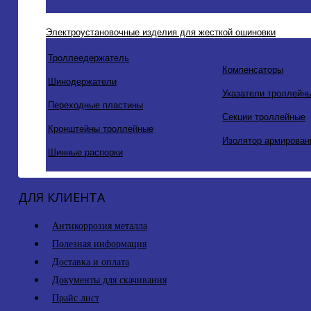
Электроустановочные изделия для жесткой ошиновки
Троллеедержатель
Компенсаторы
Шинодержатели
Указатели троллейн
Переходные пластины
Секции троллейные
Кронштейны троллейные
Изолятор армирован
Шинные распорки
ДЛЯ КЛИЕНТА
Антикоррозия металла
Полезная информация
Доставка и оплата
Документы для скачивания
Прайс лист