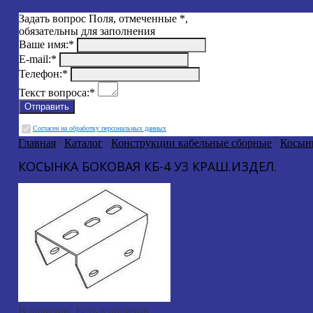
Задать вопрос
Поля, отмеченные
*
,
обязательны для заполнения
Ваше имя:
*
E-mail:
*
Телефон:
*
Текст вопроса:
*
Cогласен на обработку персональных данных
Главная
/
Каталог
/
Конструкции кабельные сборные
/
Косын
КОСЫНКА БОКОВАЯ КБ-4 У3 КРАШ.ИЗДЕЛ.
В наличии:
Есть в наличии