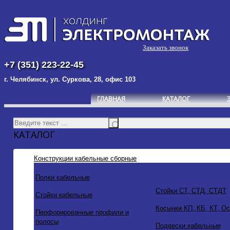
Заказать звонок
+7 (351) 223-22-45
г. Челябинск, ул. Суркова, 28, офис 103
ГЛАВНАЯ
КАТАЛОГ
КАТАЛОГ
Конструкции кабельные сборные
Полки кабельные
Стойки СТ, СТД, СТДТ
Стойки кабельные
Косынки КП, КБ, КТ, О
Перфорированные профили и
полосы
Подвески кабельные