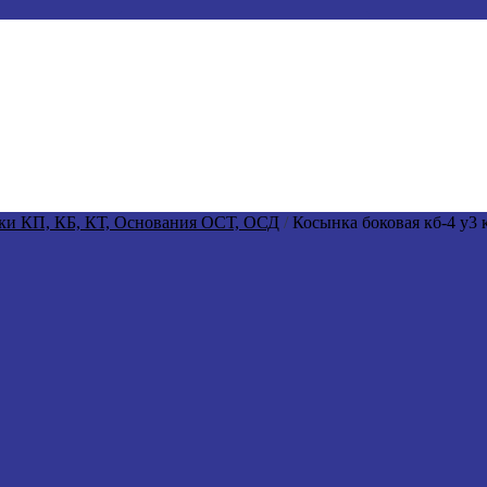
ки КП, КБ, КТ, Основания ОСТ, ОСД
/
Косынка боковая кб-4 у3 