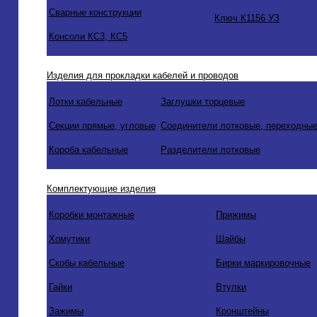
Сварные конструкции
Ключ К1156 УЗ
Консоли КС3, КС5
Изделия для прокладки кабелей и проводов
Лотки кабельные
Заглушки торцевые
Секции прямые, угловые
Соединители лотковые, переходные
Короба кабельные
Разделители лотковые
Комплектующие изделия
Коробки монтажные
Прижимы
Хомутики
Шайбы
Скобы кабельные
Бирки маркировочные
Гайки
Втулки
Зажимы
Кронштейны