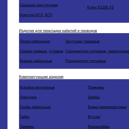
Сварные конструкции
Ключ К1156 УЗ
Консоли КС3, КС5
Изделия для прокладки кабелей и проводов
Лотки кабельные
Заглушки торцевые
Секции прямые, угловые
Соединители лотковые, переходные
Короба кабельные
Разделители лотковые
Комплектующие изделия
Коробки монтажные
Прижимы
Хомутики
Шайбы
Скобы кабельные
Бирки маркировочные
Гайки
Втулки
Зажимы
Кронштейны