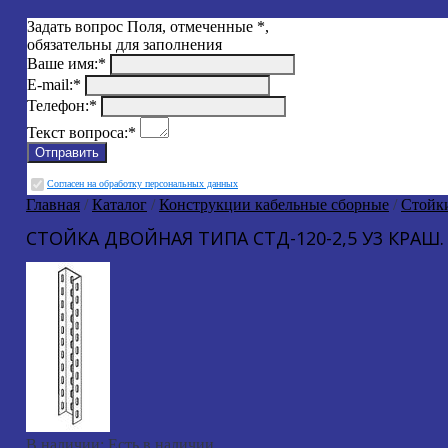
Задать вопрос
Поля, отмеченные
*
,
обязательны для заполнения
Ваше имя:
*
E-mail:
*
Телефон:
*
Текст вопроса:
*
Cогласен на обработку персональных данных
Главная
/
Каталог
/
Конструкции кабельные сборные
/
Стойк
СТОЙКА ДВОЙНАЯ ТИПА СТД-120-2,5 У3 КРАШ.
В наличии:
Есть в наличии