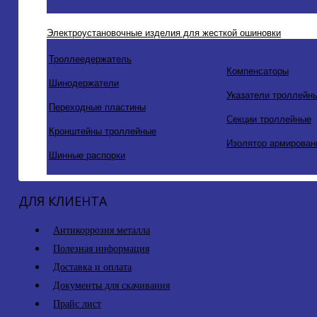
Электроустановочные изделия для жесткой ошиновки
Троллеедержатель
Компенсаторы
Шинодержатели
Указатели троллейн
Переходные пластины
Секции троллейные
Кронштейны троллейные
Изолятор армирован
Шинные распорки
ДЛЯ КЛИЕНТА
Антикоррозия металла
Полезная информация
Доставка и оплата
Документы для скачивания
Прайс лист