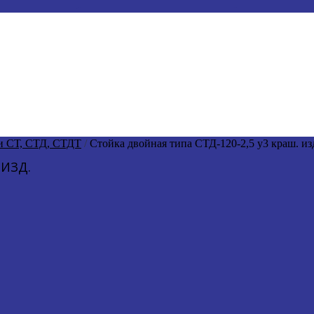
и СТ, СТД, СТДТ
/
Стойка двойная типа СТД-120-2,5 у3 краш. из
 ИЗД.