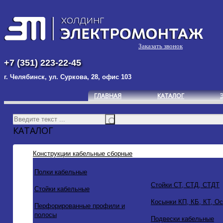
Заказать звонок
+7 (351) 223-22-45
г. Челябинск, ул. Суркова, 28, офис 103
ГЛАВНАЯ
КАТАЛОГ
КАТАЛОГ
Конструкции кабельные сборные
Полки кабельные
Стойки СТ, СТД, СТДТ
Стойки кабельные
Косынки КП, КБ, КТ, О
Перфорированные профили и
полосы
Подвески кабельные