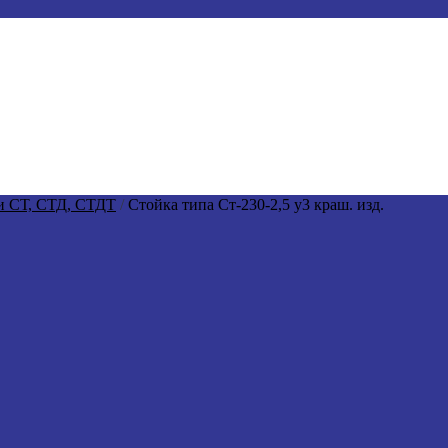
и СТ, СТД, СТДТ
/
Стойка типа Ст-230-2,5 у3 краш. изд.