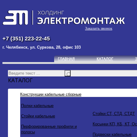
Заказать звонок
+7 (351) 223-22-45
г. Челябинск, ул. Суркова, 28, офис 103
ГЛАВНАЯ
КАТАЛОГ
КАТАЛОГ
Конструкции кабельные сборные
Полки кабельные
Стойки СТ, СТД, СТДТ
Стойки кабельные
Косынки КП, КБ, КТ, О
Перфорированные профили и
полосы
Подвески кабельные