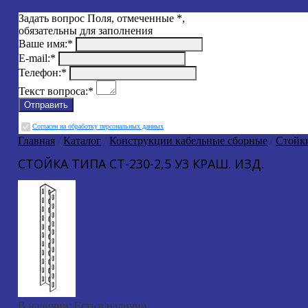
Задать вопрос
Поля, отмеченные
*
,
обязательны для заполнения
Ваше имя:
*
E-mail:
*
Телефон:
*
Текст вопроса:
*
Cогласен на обработку персональных данных
Главная
/
Каталог
/
Конструкции кабельные сборные
/
Стойк
СТОЙКА ТИПА СТ-230-2,5 У3 КРАШ. ИЗД.
В наличии:
Есть в наличии