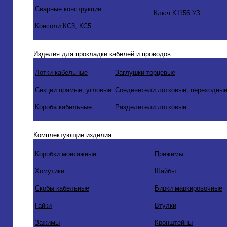
Сварные конструкции
Ключ К1156 УЗ
Консоли КС3, КС5
Изделия для прокладки кабелей и проводов
Лотки кабельные
Заглушки торцевые
Секции прямые, угловые
Соединители лотковые, переходные
Короба кабельные
Разделители лотковые
Комплектующие изделия
Коробки монтажные
Прижимы
Хомутики
Шайбы
Скобы кабельные
Бирки маркировочные
Гайки
Втулки
Зажимы
Кронштейны