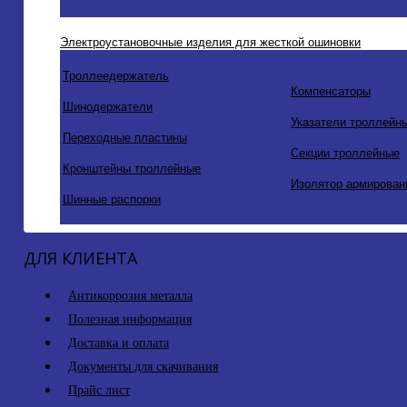
Электроустановочные изделия для жесткой ошиновки
Троллеедержатель
Компенсаторы
Шинодержатели
Указатели троллейн
Переходные пластины
Секции троллейные
Кронштейны троллейные
Изолятор армирован
Шинные распорки
ДЛЯ КЛИЕНТА
Антикоррозия металла
Полезная информация
Доставка и оплата
Документы для скачивания
Прайс лист