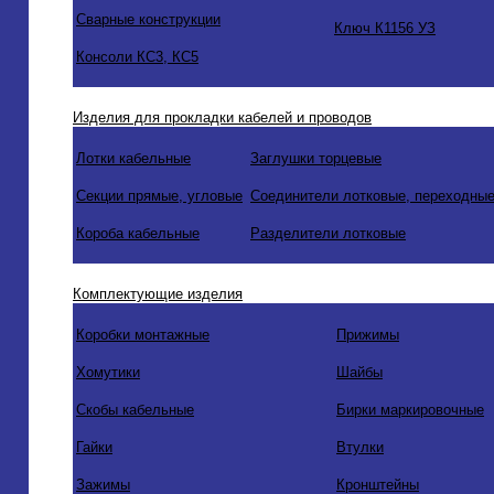
Сварные конструкции
Ключ К1156 УЗ
Консоли КС3, КС5
Изделия для прокладки кабелей и проводов
Лотки кабельные
Заглушки торцевые
Секции прямые, угловые
Соединители лотковые, переходные
Короба кабельные
Разделители лотковые
Комплектующие изделия
Коробки монтажные
Прижимы
Хомутики
Шайбы
Скобы кабельные
Бирки маркировочные
Гайки
Втулки
Зажимы
Кронштейны