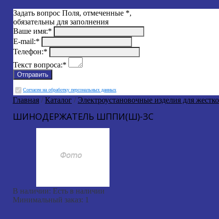
Задать вопрос
Поля, отмеченные
*
,
обязательны для заполнения
Ваше имя:
*
E-mail:
*
Телефон:
*
Текст вопроса:
*
Cогласен на обработку персональных данных
Главная
/
Каталог
/
Электроустановочные изделия для жестк
ШИНОДЕРЖАТЕЛЬ ШППИ(Ш)-ЗС
В наличии:
Есть в наличии
Минимальный заказ:
1