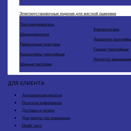
Электроустановочные изделия для жесткой ошиновки
Троллеедержатель
Компенсаторы
Шинодержатели
Указатели троллейн
Переходные пластины
Секции троллейные
Кронштейны троллейные
Изолятор армирован
Шинные распорки
ДЛЯ КЛИЕНТА
Антикоррозия металла
Полезная информация
Доставка и оплата
Документы для скачивания
Прайс лист