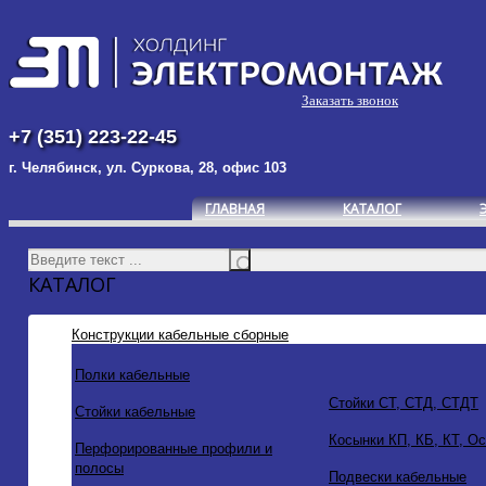
Заказать звонок
+7 (351) 223-22-45
г. Челябинск, ул. Суркова, 28, офис 103
ГЛАВНАЯ
КАТАЛОГ
КАТАЛОГ
Конструкции кабельные сборные
Полки кабельные
Стойки СТ, СТД, СТДТ
Стойки кабельные
Косынки КП, КБ, КТ, О
Перфорированные профили и
полосы
Подвески кабельные