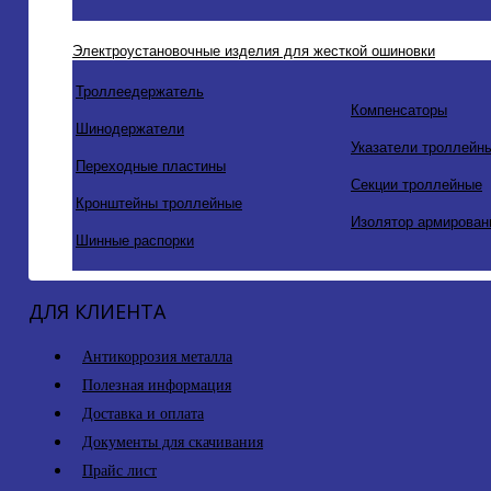
Электроустановочные изделия для жесткой ошиновки
Троллеедержатель
Компенсаторы
Шинодержатели
Указатели троллейн
Переходные пластины
Секции троллейные
Кронштейны троллейные
Изолятор армирован
Шинные распорки
ДЛЯ КЛИЕНТА
Антикоррозия металла
Полезная информация
Доставка и оплата
Документы для скачивания
Прайс лист