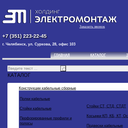
Заказать звонок
+7 (351) 223-22-45
г. Челябинск, ул. Суркова, 28, офис 103
ГЛАВНАЯ
КАТАЛОГ
КАТАЛОГ
Конструкции кабельные сборные
Полки кабельные
Стойки СТ, СТД, СТДТ
Стойки кабельные
Косынки КП, КБ, КТ, О
Перфорированные профили и
полосы
Подвески кабельные