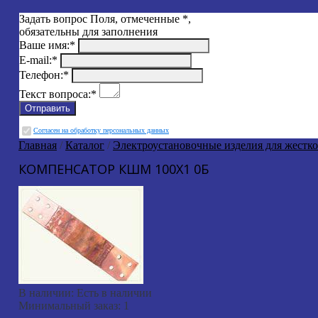
Задать вопрос
Поля, отмеченные
*
,
обязательны для заполнения
Ваше имя:
*
E-mail:
*
Телефон:
*
Текст вопроса:
*
Cогласен на обработку персональных данных
Главная
/
Каталог
/
Электроустановочные изделия для жестк
КОМПЕНСАТОР КШМ 100X1 0Б
В наличии:
Есть в наличии
Минимальный заказ:
1