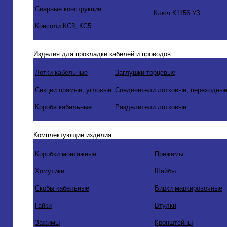
Сварные конструкции
Ключ К1156 УЗ
Консоли КС3, КС5
Изделия для прокладки кабелей и проводов
Лотки кабельные
Заглушки торцевые
Секции прямые, угловые
Соединители лотковые, переходные
Короба кабельные
Разделители лотковые
Комплектующие изделия
Коробки монтажные
Прижимы
Хомутики
Шайбы
Скобы кабельные
Бирки маркировочные
Гайки
Втулки
Зажимы
Кронштейны