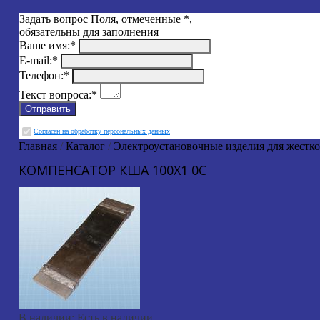
Задать вопрос
Поля, отмеченные
*
,
обязательны для заполнения
Ваше имя:
*
E-mail:
*
Телефон:
*
Текст вопроса:
*
Cогласен на обработку персональных данных
Главная
/
Каталог
/
Электроустановочные изделия для жестк
КОМПЕНСАТОР КША 100X1 0С
В наличии:
Есть в наличии