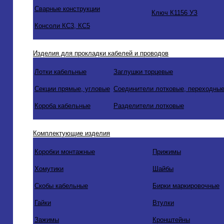
Сварные конструкции
Ключ К1156 УЗ
Консоли КС3, КС5
Изделия для прокладки кабелей и проводов
Лотки кабельные
Заглушки торцевые
Секции прямые, угловые
Соединители лотковые, переходные
Короба кабельные
Разделители лотковые
Комплектующие изделия
Коробки монтажные
Прижимы
Хомутики
Шайбы
Скобы кабельные
Бирки маркировочные
Гайки
Втулки
Зажимы
Кронштейны