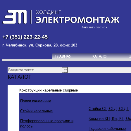
Заказать звонок
+7 (351) 223-22-45
г. Челябинск, ул. Суркова, 28, офис 103
ГЛАВНАЯ
КАТАЛОГ
КАТАЛОГ
Конструкции кабельные сборные
Полки кабельные
Стойки СТ, СТД, СТДТ
Стойки кабельные
Косынки КП, КБ, КТ, О
Перфорированные профили и
полосы
Подвески кабельные