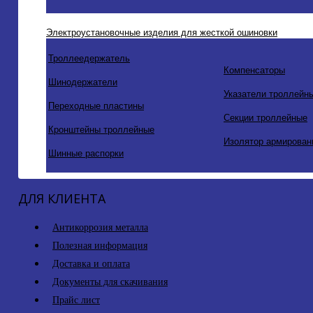
Электроустановочные изделия для жесткой ошиновки
Троллеедержатель
Компенсаторы
Шинодержатели
Указатели троллейн
Переходные пластины
Секции троллейные
Кронштейны троллейные
Изолятор армирован
Шинные распорки
ДЛЯ КЛИЕНТА
Антикоррозия металла
Полезная информация
Доставка и оплата
Документы для скачивания
Прайс лист