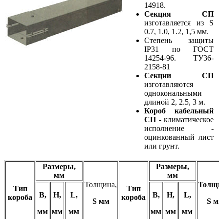
14918.
Секция СП
изготавляется из S
0.7, 1.0, 1.2, 1,5 мм.
Степень защиты
IP31 по ГОСТ
14254-96. ТУ36-
2158-81
Секции СП
изготавляются
однокональными
длиной 2, 2.5, 3 м.
Короб кабельный
СП
- климатическое
исполнение -
оцинкованный лист
или грунт.
Размеры,
Размеры,
мм
мм
Толщина,
Толщ
Тип
Тип
В,
Н,
L,
В,
Н,
L,
короба
короба
S мм
S 
мм
мм
мм
мм
мм
мм