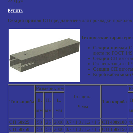
235 руб
Купить
Секция прямая СП
предназначена для прокладки проводов
Технические характери
Секция прямая 
листа по ГОСТ 149
Секция СП
изготав
Степень защиты IP
Секции СП
изготав
Короб кабельный
Размеры, мм
Р
Толщина,
В,
Н,
L,
В
Тип короба
Тип короба
S мм
мм
мм
мм
м
СП 50х25
50
25
2000
0.7 / 1.0 / 1.2 / 1.5
СП 400х100
4
СП 50х50
50
50
2000
0.7 / 1.0 / 1.2 / 1.5
СП 150х150
1