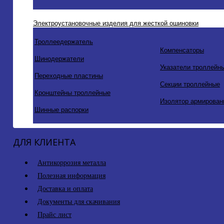
Электроустановочные изделия для жесткой ошиновки
Троллеедержатель
Компенсаторы
Шинодержатели
Указатели троллейн
Переходные пластины
Секции троллейные
Кронштейны троллейные
Изолятор армирован
Шинные распорки
ДЛЯ КЛИЕНТА
Антикоррозия металла
Полезная информация
Доставка и оплата
Документы для скачивания
Прайс лист