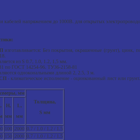
 и кабелей напряжением до 1000В. для открытых электропровод
стики:
СП
изготавливается: Без покрытия, окрашенные (грунт), цинк,
18.
ляется из S 0.7, 1.0, 1.2, 1,5 мм.
31 по ГОСТ 14254-96. ТУ36-2158-81
ляются однокональными длиной 2, 2.5, 3 м.
 СП
- климатическое исполнение - оцинкованный лист или грунт
азмеры, мм
Толщина,
,
Н,
L,
S мм
м
мм
мм
00
100
2000
0.7 / 1.0 / 1.2 / 1.5
50
150
2000
0.7 / 1.0 / 1.2 / 1.5