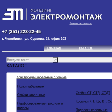
Заказать звонок
+7 (351) 223-22-45
г. Челябинск, ул. Суркова, 28, офис 103
ГЛАВНАЯ
КАТАЛОГ
КАТАЛОГ
Конструкции кабельные сборные
Полки кабельные
Стойки СТ, СТД, СТДТ
Стойки кабельные
Косынки КП, КБ, КТ, О
Перфорированные профили и
полосы
Подвески кабельные