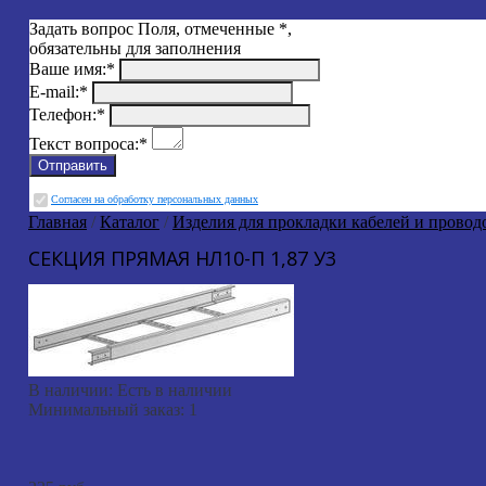
Задать вопрос
Поля, отмеченные
*
,
обязательны для заполнения
Ваше имя:
*
E-mail:
*
Телефон:
*
Текст вопроса:
*
Cогласен на обработку персональных данных
Главная
/
Каталог
/
Изделия для прокладки кабелей и провод
СЕКЦИЯ ПРЯМАЯ НЛ10-П 1,87 У3
В наличии:
Есть в наличии
Минимальный заказ:
1