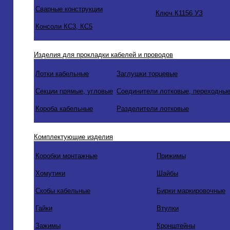
Сварные конструкции
Ключ К1156 УЗ
Консоли КС3, КС5
Изделия для прокладки кабелей и проводов
Лотки кабельные
Заглушки торцевые
Секции прямые, угловые
Соединители лотковые, переходные
Короба кабельные
Разделители лотковые
Комплектующие изделия
Коробки монтажные
Прижимы
Хомутики
Шайбы
Скобы кабельные
Бирки маркировочные
Гайки
Втулки
Зажимы
Кронштейны