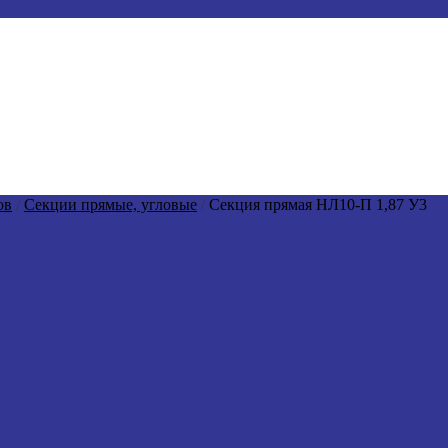
ов
/
Секции прямые, угловые
/
Секция прямая НЛ10-П 1,87 У3