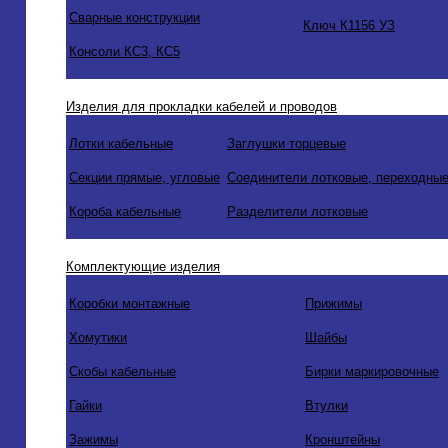
Сварные конструкции
Ключ К1156 УЗ
Консоли КС3, КС5
Изделия для прокладки кабелей и проводов
Лотки кабельные
Заглушки торцевые
Секции прямые, угловые
Соединители лотковые, переходные
Короба кабельные
Разделители лотковые
Комплектующие изделия
Коробки монтажные
Прижимы
Хомутики
Шайбы
Скобы кабельные
Бирки маркировочные
Гайки
Втулки
Зажимы
Кронштейны