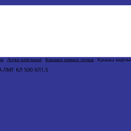
ов
/
Лотки кабельные
/
Крышки прямых лотков
/
Крышка защёлки
МГ КЛ 500 ХЛ1,5