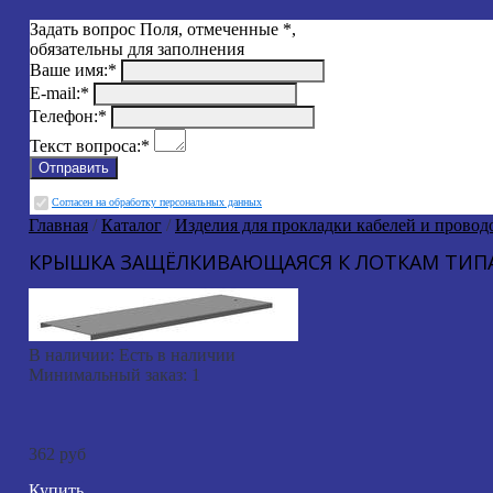
Задать вопрос
Поля, отмеченные
*
,
обязательны для заполнения
Ваше имя:
*
E-mail:
*
Телефон:
*
Текст вопроса:
*
Cогласен на обработку персональных данных
Главная
/
Каталог
/
Изделия для прокладки кабелей и провод
КРЫШКА ЗАЩЁЛКИВАЮЩАЯСЯ К ЛОТКАМ ТИПА Л
В наличии:
Есть в наличии
Минимальный заказ:
1
362 руб
Купить