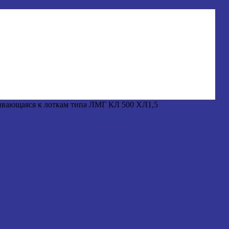
вающаяся к лоткам типа ЛМГ КЛ 500 ХЛ1,5