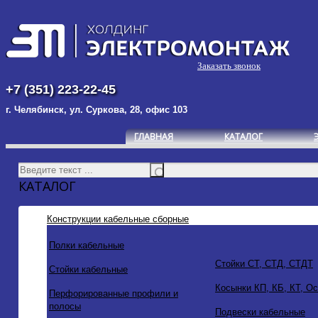
Заказать звонок
+7 (351) 223-22-45
г. Челябинск, ул. Суркова, 28, офис 103
ГЛАВНАЯ
КАТАЛОГ
КАТАЛОГ
Конструкции кабельные сборные
Полки кабельные
Стойки СТ, СТД, СТДТ
Стойки кабельные
Косынки КП, КБ, КТ, О
Перфорированные профили и
полосы
Подвески кабельные