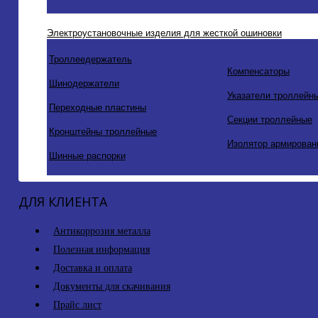
Электроустановочные изделия для жесткой ошиновки
Троллеедержатель
Компенсаторы
Шинодержатели
Указатели троллейн
Переходные пластины
Секции троллейные
Кронштейны троллейные
Изолятор армирован
Шинные распорки
ДЛЯ КЛИЕНТА
Антикоррозия металла
Полезная информация
Доставка и оплата
Документы для скачивания
Прайс лист