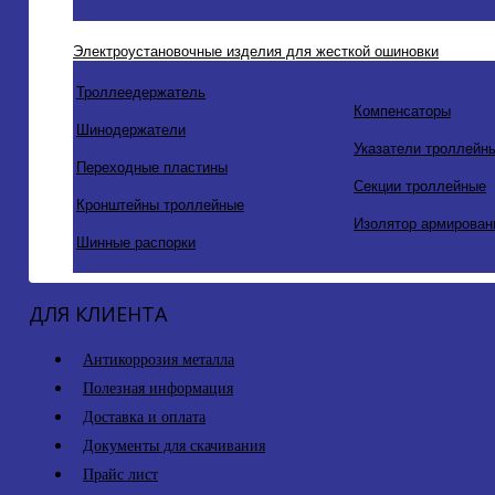
Электроустановочные изделия для жесткой ошиновки
Троллеедержатель
Компенсаторы
Шинодержатели
Указатели троллейн
Переходные пластины
Секции троллейные
Кронштейны троллейные
Изолятор армирован
Шинные распорки
ДЛЯ КЛИЕНТА
Антикоррозия металла
Полезная информация
Доставка и оплата
Документы для скачивания
Прайс лист