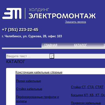
Заказать звонок
+7 (351) 223-22-45
г. Челябинск, ул. Суркова, 28, офис 103
ГЛАВНАЯ
КАТАЛОГ
КАТАЛОГ
Конструкции кабельные сборные
Полки кабельные
Стойки СТ, СТД, СТДТ
Стойки кабельные
Косынки КП, КБ, КТ, О
Перфорированные профили и
полосы
Подвески кабельные