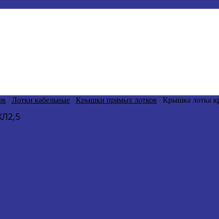
ов
/
Лотки кабельные
/
Крышки прямых лотков
/
Крышка лотка к
Л2,5