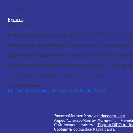
118 руб
Купить
Описание:
Виды климатических исполнений У3, УХЛ2,5 и ХЛ1,5 по Г
Изделия вида климатического исполнения У3 изготавливают
Изделия вида климатического исполнения УХЛ2,5 изготавл
Изделия вида климатического исполнения ХЛ1,5 изготавлив
ТУ3449-010-01395331-2011. Код ОКП 34 4961.
Смотрите также:
Крышка лотка крестообразного КЛК 300 УХЛ2
ЭлектроМонтаж Холдинг
Написать нам
Адрес “ЭлектроМонтаж Холдинг” :
г. Челяб
Сайт создан в системе
“Портал DIPO.ru Че
Сообщить об ошибке
Карта сайта