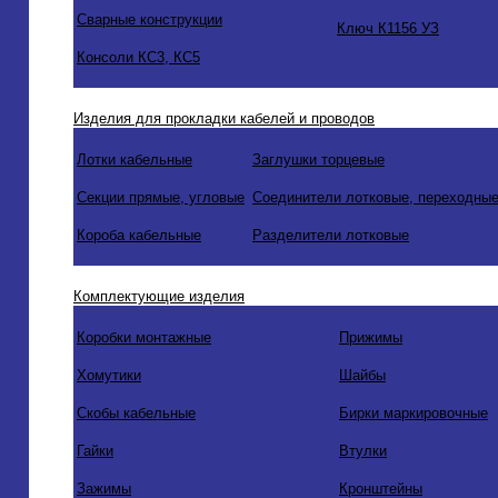
Сварные конструкции
Ключ К1156 УЗ
Консоли КС3, КС5
Изделия для прокладки кабелей и проводов
Лотки кабельные
Заглушки торцевые
Секции прямые, угловые
Соединители лотковые, переходные
Короба кабельные
Разделители лотковые
Комплектующие изделия
Коробки монтажные
Прижимы
Хомутики
Шайбы
Скобы кабельные
Бирки маркировочные
Гайки
Втулки
Зажимы
Кронштейны