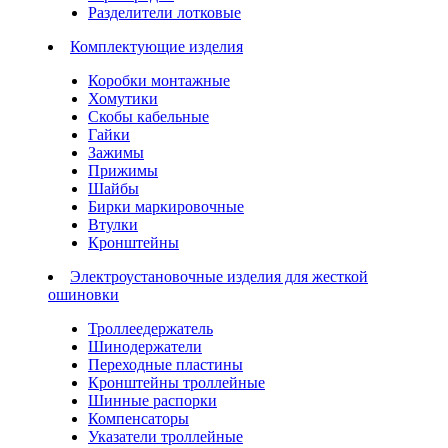
Разделители лотковые
Комплектующие изделия
Коробки монтажные
Хомутики
Скобы кабельные
Гайки
Зажимы
Прижимы
Шайбы
Бирки маркировочные
Втулки
Кронштейны
Электроустановочные изделия для жесткой
ошиновки
Троллеедержатель
Шинодержатели
Переходные пластины
Кронштейны троллейные
Шинные распорки
Компенсаторы
Указатели троллейные