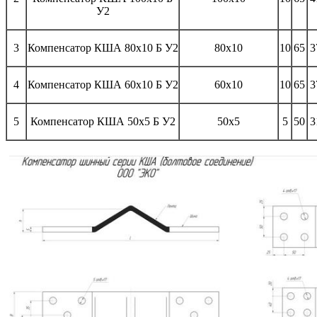
У2
3
Компенсатор КША 80x10 Б У2
80x10
10
65
3
4
Компенсатор КША 60x10 Б У2
60x10
10
65
3
5
Компенсатор КША 50x5 Б У2
50x5
5
50
3