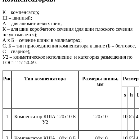
К – компенсатор;
Ш – шинный;
А – для алюминиевых шин;
К – для шин коробчатого сечения (для шин плоского сечения
не указывается);
А х Б – сечение шины в милиметрах;
С, Б – тип присоединения компенсатора к шине (Б – болтовое,
С – сварное);
У2 – климатическое исполнение и категория размещения по
ГОСТ 15150-69.
Рис
Тип компенсатора
Размеры шины,
Размер
мм
s
h
1
Компенсатор КША 120x10 Б
120x10
10
65
4
У2
2
Компенсатор КША 100x10 Б
100x10
10
65
4