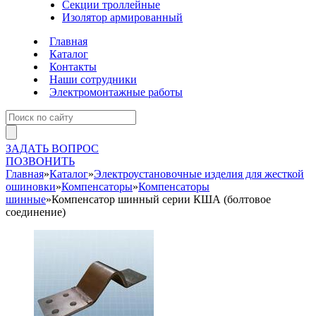
Секции троллейные
Изолятор армированный
Главная
Каталог
Контакты
Наши сотрудники
Электромонтажные работы
ЗАДАТЬ ВОПРОС
ПОЗВОНИТЬ
Главная
»
Каталог
»
Электроустановочные изделия для жесткой
ошиновки
»
Компенсаторы
»
Компенсаторы
шинные
»
Компенсатор шинный серии КША (болтовое
соединение)