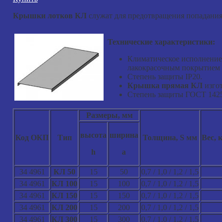
Крышки лотков КЛ
служат для предотвращения попадания
Технические характеристики:
Климатическое исполнени
лакокрасочным покрытием 
Степень защиты IP20.
Крышка прямая КЛ
изгот
Степень защиты ГОСТ 1425
Размеры, мм
высота
ширина
Код ОКП
Тип
Толщина, S мм
Вес, 
h
a
34 4961
КЛ 50
15
50
0,7 / 1,0 / 1,2 / 1,5
34 4961
КЛ 100
15
100
0,7 / 1,0 / 1,2 / 1,5
34 4961
КЛ
150
15
150
0,7 / 1,0 / 1,2 / 1,5
34 4961
КЛ
200
15
200
0,7 / 1,0 / 1,2 / 1,5
34 4961
КЛ
300
15
300
0,7 / 1,0 / 1,2 / 1,5