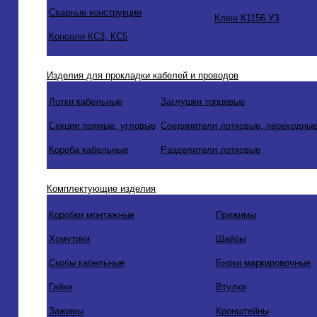
Сварные конструкции
Ключ К1156 УЗ
Консоли КС3, КС5
Изделия для прокладки кабелей и проводов
Лотки кабельные
Заглушки торцевые
Секции прямые, угловые
Соединители лотковые, переходные
Короба кабельные
Разделители лотковые
Комплектующие изделия
Коробки монтажные
Прижимы
Хомутики
Шайбы
Скобы кабельные
Бирки маркировочные
Гайки
Втулки
Зажимы
Кронштейны