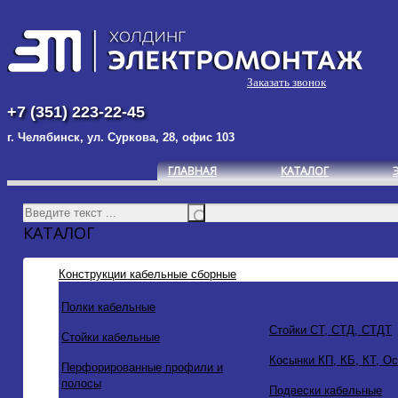
Заказать звонок
+7 (351) 223-22-45
г. Челябинск, ул. Суркова, 28, офис 103
ГЛАВНАЯ
КАТАЛОГ
КАТАЛОГ
Конструкции кабельные сборные
Полки кабельные
Стойки СТ, СТД, СТДТ
Стойки кабельные
Косынки КП, КБ, КТ, О
Перфорированные профили и
полосы
Подвески кабельные