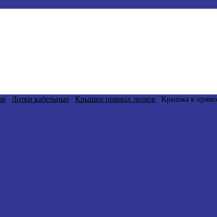
ов
/
Лотки кабельные
/
Крышки прямых лотков
/
Крышка к прямо