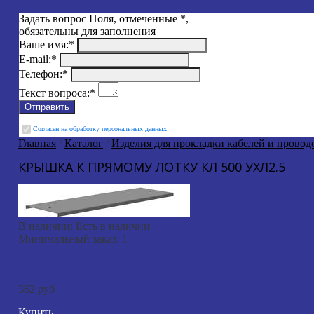
Задать вопрос
Поля, отмеченные
*
,
обязательны для заполнения
Ваше имя:
*
E-mail:
*
Телефон:
*
Текст вопроса:
*
Cогласен на обработку персональных данных
Главная
/
Каталог
/
Изделия для прокладки кабелей и провод
КРЫШКА К ПРЯМОМУ ЛОТКУ КЛ 500 УХЛ2.5
В наличии:
Есть в наличии
Минимальный заказ:
1
362 руб
Купить