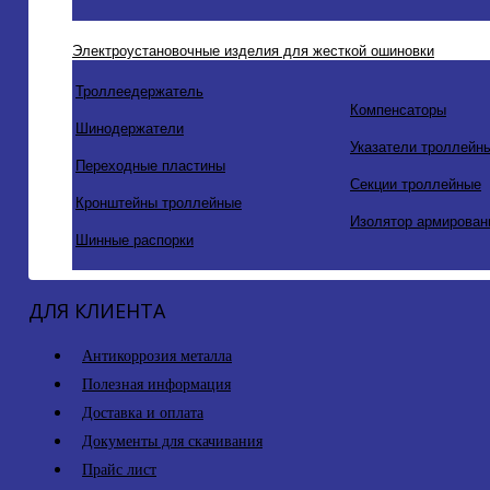
Электроустановочные изделия для жесткой ошиновки
Троллеедержатель
Компенсаторы
Шинодержатели
Указатели троллейн
Переходные пластины
Секции троллейные
Кронштейны троллейные
Изолятор армирован
Шинные распорки
ДЛЯ КЛИЕНТА
Антикоррозия металла
Полезная информация
Доставка и оплата
Документы для скачивания
Прайс лист