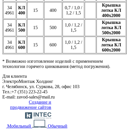
Крышка
34
КЛ
0,7 / 1,0 /
15
400
лотка КЛ
4961
400
1,2 / 1,5
400х2000
Крышка
34
КЛ
1,0 / 1,2 /
15
500
лотка КЛ
4961
500
1,5
500х2000
Крышка
34
КЛ
1,0 / 1,2 /
15
600
лотка КЛ
4961
600
1,5
600х2000
* Возможно изготовление изделий с применением
технологии горячего цинкования (метод погружения).
Для клиента
ЭлектроМонтаж Холдинг
г. Челябинск, ул. Суркова, 28, офис 103
Тел.:
+7 (351) 223-22-45
E-mail:
zavod-sales@mail.ru
Создание и
продвижение сайтов
Мобильный
Обычный