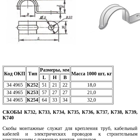
Размеры, мм
Код ОКП
Тип
Масса 1000 шт, кг
L
H
B
34 4965
К252
51
21
22
18,0
34 4965
К253
57
27
27
21,0
34 4965
К254
64
33
34
32,0
СКОБЫ
К732,
К733,
К734,
К735,
К736,
К737,
К738,
К739,
К740
Скобы монтажные служат для крепления труб, кабельный
кабелей и электрических проводов к строительным
конструкциям с помощью винтов, шурупов.