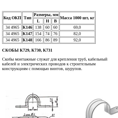
Размеры, мм
Код ОКП
Тип
Масса 1000 шт, кг
L
H
B
34 4965
К146
138
60
60
69,0
34 4965
К147
154
74
76
82,0
34 4965
К148
166
86
89
92,0
СКОБЫ К729, К730, К731
Скобы монтажные служат для крепления труб, кабельный
кабелей и электрических проводов к строительным
конструкциям с помощью винтов, шурупов.