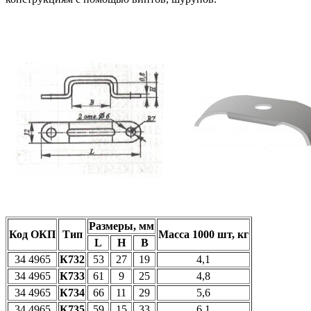
Размеры, мм
Код ОКП
Тип
Масса 1000 шт, кг
L
H
B
34 4965
К732
53
27
19
4,1
34 4965
К733
61
9
25
4,8
34 4965
К734
66
11
29
5,6
34 4965
К735
59
15
33
6,1