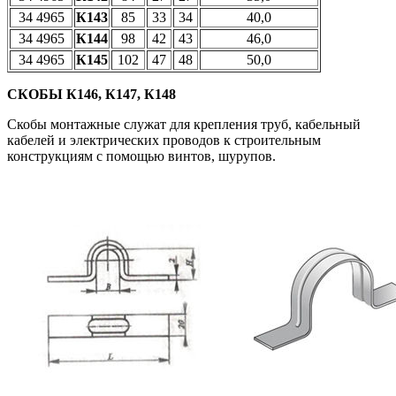
34 4965
К143
85
33
34
40,0
34 4965
К144
98
42
43
46,0
34 4965
К145
102
47
48
50,0
СКОБЫ К146, К147, К148
Скобы монтажные служат для крепления труб, кабельный
кабелей и электрических проводов к строительным
конструкциям с помощью винтов, шурупов.