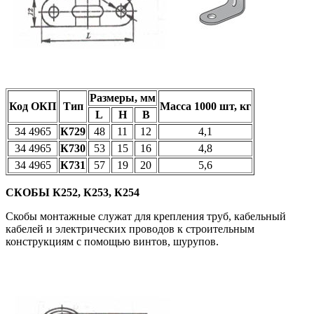
Размеры, мм
Код ОКП
Тип
Масса 1000 шт, кг
L
H
B
34 4965
К729
48
11
12
4,1
34 4965
К730
53
15
16
4,8
34 4965
К731
57
19
20
5,6
СКОБЫ К252, К253, К254
Скобы монтажные служат для крепления труб, кабельный
кабелей и электрических проводов к строительным
конструкциям с помощью винтов, шурупов.