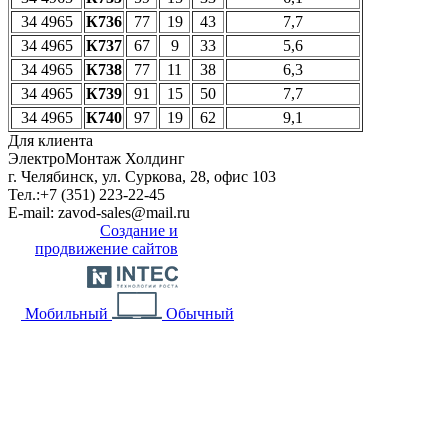
34 4965
К736
77
19
43
7,7
34 4965
К737
67
9
33
5,6
34 4965
К738
77
11
38
6,3
34 4965
К739
91
15
50
7,7
34 4965
К740
97
19
62
9,1
Для клиента
ЭлектроМонтаж Холдинг
г. Челябинск, ул. Суркова, 28, офис 103
Тел.:
+7 (351) 223-22-45
E-mail:
zavod-sales@mail.ru
Создание и
продвижение сайтов
Мобильный
Обычный