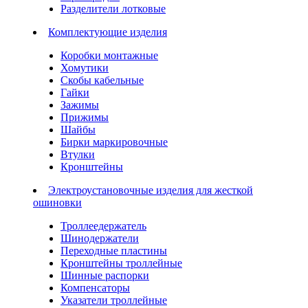
Разделители лотковые
Комплектующие изделия
Коробки монтажные
Хомутики
Скобы кабельные
Гайки
Зажимы
Прижимы
Шайбы
Бирки маркировочные
Втулки
Кронштейны
Электроустановочные изделия для жесткой
ошиновки
Троллеедержатель
Шинодержатели
Переходные пластины
Кронштейны троллейные
Шинные распорки
Компенсаторы
Указатели троллейные