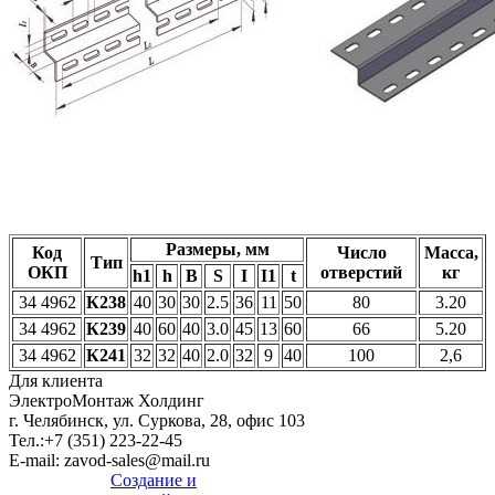
Размеры, мм
Код
Число
Масса,
Тип
ОКП
отверстий
кг
h1
h
B
S
I
I1
t
34 4962
К238
40
30
30
2.5
36
11
50
80
3.20
34 4962
К239
40
60
40
3.0
45
13
60
66
5.20
34 4962
К241
32
32
40
2.0
32
9
40
100
2,6
Для клиента
ЭлектроМонтаж Холдинг
г. Челябинск, ул. Суркова, 28, офис 103
Тел.:
+7 (351) 223-22-45
E-mail:
zavod-sales@mail.ru
Создание и