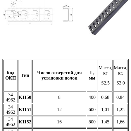
Масса,
Масса,
Код
Число отверстий
для
L,
кг
кг.
Тип
ОКП
установки полок
мм
S2,5
S3,0
34
К1150
8
400
0,68
0,84
4962
34
К1151
12
600
1,01
1,25
4962
34
К1152
16
800
1,45
1,66
4962