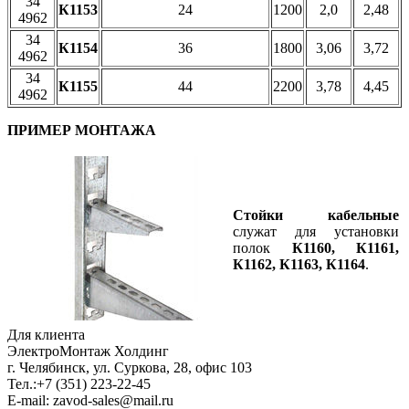
34
К1153
24
1200
2,0
2,48
4962
34
К1154
36
1800
3,06
3,72
4962
34
К1155
44
2200
3,78
4,45
4962
ПРИМЕР МОНТАЖА
Стойки кабельные
служат для установки
полок
К1160, К1161,
К1162, К1163, К1164
.
Для клиента
ЭлектроМонтаж Холдинг
г. Челябинск, ул. Суркова, 28, офис 103
Тел.:
+7 (351) 223-22-45
E-mail:
zavod-sales@mail.ru