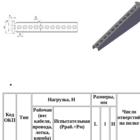
Размеры,
Нагрузка, Н
мм
Рабочая
Число
Код
(вес
Тип
отверсти
ОКП
кабеля,
Испытательная
на полке
L
l
H
провода,
(Рраб.+Рм)
лотка,
короба)