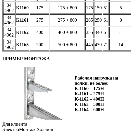
34
К1160
175
175 + 800
175
150
51
5
4962
34
К1161
275
275 + 800
265
250
61
8
4962
34
К1162
400
400 + 800
355
340
61
11
4962
34
К1163
500
500 + 800
445
430
71
14
4962
ПРИМЕР МОНТАЖА
Рабочая нагрузка на
полки, не более:
К-1160 – 175Н
К-1161 – 275Н
К-1162 – 400Н
К-1163 – 500Н
К-1164 – 600Н
Для клиента
ЭлектроМонтаж Холдинг