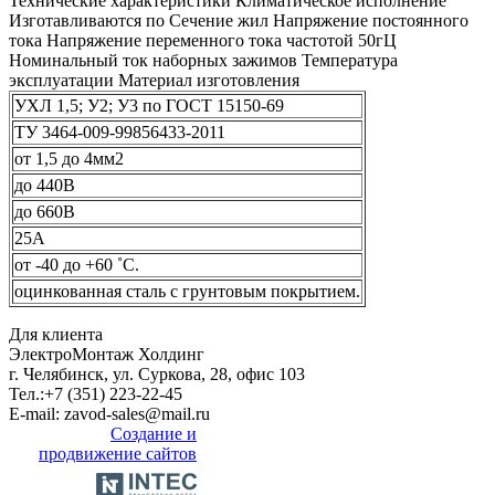
Технические характеристики Климатическое исполнение
Изготавливаются по Сечение жил Напряжение постоянного
тока Напряжение переменного тока частотой 50гЦ
Номинальный ток наборных зажимов Температура
эксплуатации Материал изготовления
УХЛ 1,5; У2; У3 по ГОСТ 15150-69
ТУ 3464-009-99856433-2011
от 1,5 до 4мм2
до 440В
до 660В
25A
от -40 до +60 ˚C.
оцинкованная сталь с грунтовым покрытием.
Для клиента
ЭлектроМонтаж Холдинг
г. Челябинск, ул. Суркова, 28, офис 103
Тел.:
+7 (351) 223-22-45
E-mail:
zavod-sales@mail.ru
Создание и
продвижение сайтов