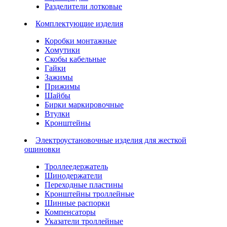
Разделители лотковые
Комплектующие изделия
Коробки монтажные
Хомутики
Скобы кабельные
Гайки
Зажимы
Прижимы
Шайбы
Бирки маркировочные
Втулки
Кронштейны
Электроустановочные изделия для жесткой
ошиновки
Троллеедержатель
Шинодержатели
Переходные пластины
Кронштейны троллейные
Шинные распорки
Компенсаторы
Указатели троллейные