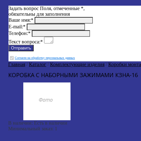
Задать вопрос
Поля, отмеченные
*
,
обязательны для заполнения
Ваше имя:
*
E-mail:
*
Телефон:
*
Текст вопроса:
*
Cогласен на обработку персональных данных
Главная
/
Каталог
/
Комплектующие изделия
/
Коробки монт
КОРОБКА С НАБОРНЫМИ ЗАЖИМАМИ КЗНА-16
В наличии:
Есть в наличии
Минимальный заказ:
1