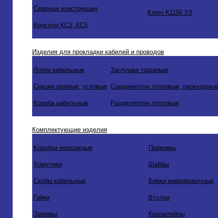
Сварные конструкции
Ключ К1156 УЗ
Консоли КС3, КС5
Изделия для прокладки кабелей и проводов
Лотки кабельные
Заглушки торцевые
Секции прямые, угловые
Соединители лотковые, переходные
Короба кабельные
Разделители лотковые
Комплектующие изделия
Коробки монтажные
Прижимы
Хомутики
Шайбы
Скобы кабельные
Бирки маркировочные
Гайки
Втулки
Зажимы
Кронштейны