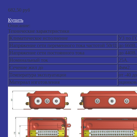
682,50 руб
Купить
Описание:
Технические характеристики
Климатическое исполнение
У3 по Г
Напряжение сети переменного тока частотой 50гЦ
до 660В.
Напряжение сети постоянного тока
до 440В.
Номинальный ток
25А.
Сечение жил до
4мм2.
Температура эксплуатации
от -40 до
Материал изготовления
оцинков