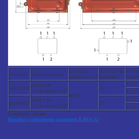
Степень
Количество
Ступ
Артикул
Наименование
защиты по IP
зажимов
кабел
D25
КЗНА 08
zeta30331
10
+2 заглушки Ø25
D32
IP43
D25
КЗНА 16
zeta30332
20
+3 заглушки Ø25
D32
Смотрите также:
Коробка с наборными зажимами КЗНА-32