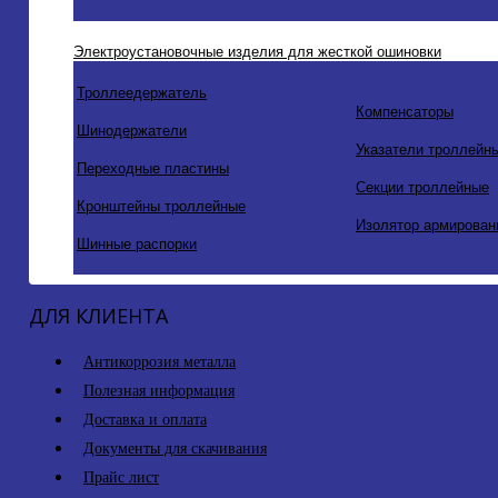
Электроустановочные изделия для жесткой ошиновки
Троллеедержатель
Компенсаторы
Шинодержатели
Указатели троллейн
Переходные пластины
Секции троллейные
Кронштейны троллейные
Изолятор армирован
Шинные распорки
ДЛЯ КЛИЕНТА
Антикоррозия металла
Полезная информация
Доставка и оплата
Документы для скачивания
Прайс лист