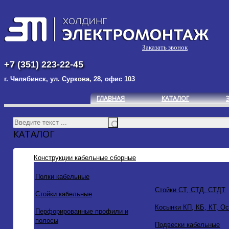
Заказать звонок
+7 (351) 223-22-45
г. Челябинск, ул. Суркова, 28, офис 103
ГЛАВНАЯ
КАТАЛОГ
КАТАЛОГ
Конструкции кабельные сборные
Полки кабельные
Стойки СТ, СТД, СТДТ
Стойки кабельные
Косынки КП, КБ, КТ, О
Перфорированные профили и
полосы
Подвески кабельные