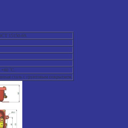
ОСТ 15150-69.
 +60 ˚C.
анная сталь с грунтовым покрытием.