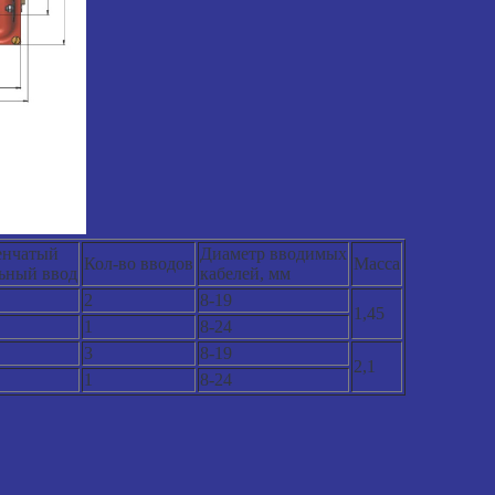
енчатый
Диаметр вводимых
Кол-во вводов
Масса
ьный ввод
кабелей, мм
2
8-19
1,45
1
8-24
3
8-19
2,1
1
8-24