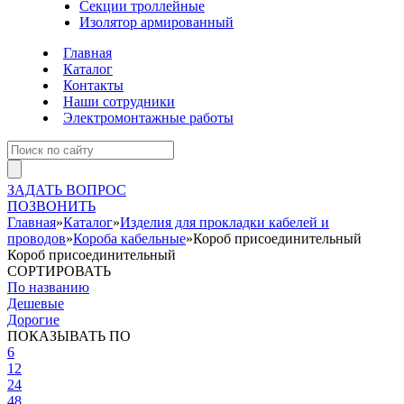
Секции троллейные
Изолятор армированный
Главная
Каталог
Контакты
Наши сотрудники
Электромонтажные работы
ЗАДАТЬ ВОПРОС
ПОЗВОНИТЬ
Главная
»
Каталог
»
Изделия для прокладки кабелей и
проводов
»
Короба кабельные
»
Короб присоединительный
Короб присоединительный
СОРТИРОВАТЬ
По названию
Дешевые
Дорогие
ПОКАЗЫВАТЬ ПО
6
12
24
48