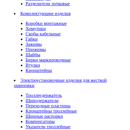
Разделители лотковые
Комплектующие изделия
Коробки монтажные
Хомутики
Скобы кабельные
Гайки
Зажимы
Прижимы
Шайбы
Бирки маркировочные
Втулки
Кронштейны
Электроустановочные изделия для жесткой
ошиновки
Троллеедержатель
Шинодержатели
Переходные пластины
Кронштейны троллейные
Шинные распорки
Компенсаторы
Указатели троллейные