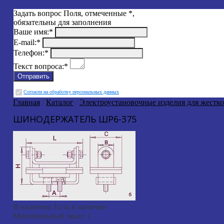
Задать вопрос
Поля, отмеченные
*
,
обязательны для заполнения
Ваше имя:
*
E-mail:
*
Телефон:
*
Текст вопроса:
*
Cогласен на обработку персональных данных
Главная
/
Каталог
/
Электроустановочные изделия для жестк
ШИНОДЕРЖАТЕЛЬ ШР6-375
В наличии:
Есть в наличии
Минимальный заказ:
1