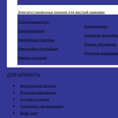
Электроустановочные изделия для жесткой ошиновки
Троллеедержатель
Компенсаторы
Шинодержатели
Указатели троллейн
Переходные пластины
Секции троллейные
Кронштейны троллейные
Изолятор армирован
Шинные распорки
ДЛЯ КЛИЕНТА
Антикоррозия металла
Полезная информация
Доставка и оплата
Документы для скачивания
Прайс лист