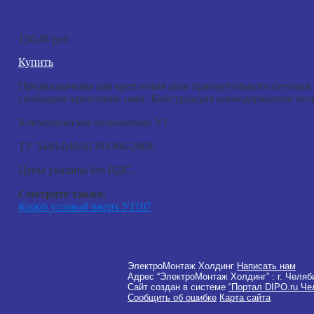
150,46 руб
Купить
Предназначены для крепления шин прямоугольного сечения (
свободное крепление шин. Конструкция шинодержателя позв
Климатическое исполнение У1.
ТУ 3449-040-01394366-2008.
Цены указаны без НДС.
Смотрите также:
Короб угловой вверх У1107
ЭлектроМонтаж Холдинг
Написать нам
Адрес “ЭлектроМонтаж Холдинг” :
г. Челяб
Сайт создан в системе
“Портал DIPO.ru Че
Сообщить об ошибке
Карта сайта