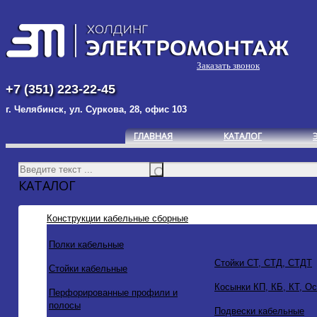
Заказать звонок
+7 (351) 223-22-45
г. Челябинск, ул. Суркова, 28, офис 103
ГЛАВНАЯ
КАТАЛОГ
КАТАЛОГ
Конструкции кабельные сборные
Полки кабельные
Стойки СТ, СТД, СТДТ
Стойки кабельные
Косынки КП, КБ, КТ, О
Перфорированные профили и
полосы
Подвески кабельные