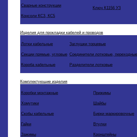
Сварные конструкции
Ключ К1156 УЗ
Консоли КС3, КС5
Изделия для прокладки кабелей и проводов
Лотки кабельные
Заглушки торцевые
Секции прямые, угловые
Соединители лотковые, переходные
Короба кабельные
Разделители лотковые
Комплектующие изделия
Коробки монтажные
Прижимы
Хомутики
Шайбы
Скобы кабельные
Бирки маркировочные
Гайки
Втулки
Зажимы
Кронштейны